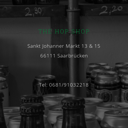
THE HOP SHOP
Sankt Johanner Markt 13 & 15
66111 Saarbrücken
Tel: 0681/91032218