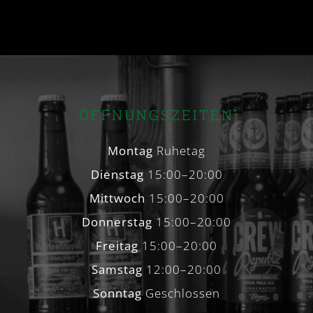
ÖFFNUNGSZEITEN
Montag
Ruhetag
Dienstag
15:00–20:00
Mittwoch
15:00–20:00
Donnerstag
15:00–20:00
Freitag
15:00–20:00
Samstag
12:00–20:00
Sonntag
Geschlossen