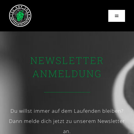
Zum
Inhalt
Toggle
springen
Navigati
Home
About
NEWSLETTER
ANMELDUNG
Vom Fass
Events
Contact
Du willst immer auf dem Laufenden bleiben?
Dann melde dich jetzt zu unserem Newsletter
Business hours
an.