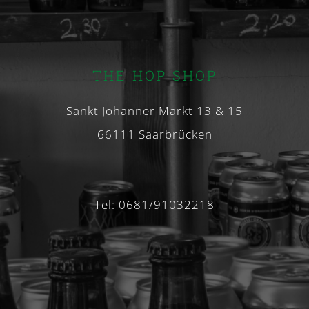
THE HOP SHOP
Sankt Johanner Markt 13 & 15
66111 Saarbrücken
Tel: 0681/91032218