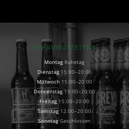
ÖFFNUNGSZEITEN
Montag
Ruhetag
Dienstag
15:00–20:00
Mittwoch
15:00–20:00
Donnerstag
15:00–20:00
Freitag
15:00–20:00
Samstag
12:00–20:00
Sonntag
Geschlossen