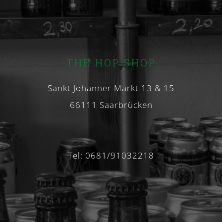
THE HOP SHOP
Sankt Johanner Markt 13 & 15
66111 Saarbrücken
Tel: 0681/91032218