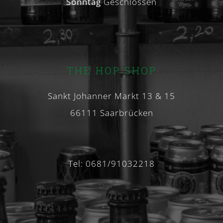
Sonntag
Geschlossen
THE HOP SHOP
Sankt Johanner Markt 13 & 15
66111 Saarbrücken
Tel: 0681/91032218