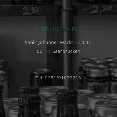
THE HOP SHOP
Sankt Johanner Markt 13 & 15
66111 Saarbrücken
Tel: 0681/91032218