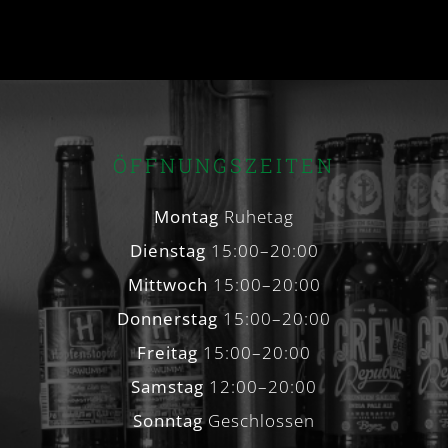
ÖFFNUNGSZEITEN
Montag
Ruhetag
Dienstag
15:00–20:00
Mittwoch
15:00–20:00
Donnerstag
15:00–20:00
Freitag
15:00–20:00
Samstag
12:00–20:00
Sonntag
Geschlossen